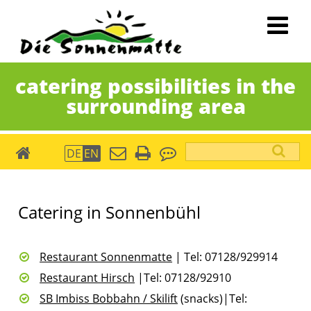
catering possibilities in the
surrounding area
Keywords
DE
EN
Holiday
village
Catering in Sonnenbühl
Sonnenmatte
Restaurant Sonnenmatte
| Tel: 07128/929914
Restaurant Hirsch
|Tel: 07128/92910
SB Imbiss Bobbahn / Skilift
(snacks)|Tel: