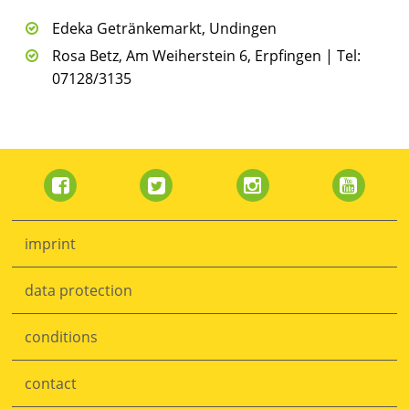
Edeka Getränkemarkt, Undingen
Rosa Betz, Am Weiherstein 6, Erpfingen | Tel:
07128/3135
Skip
navigation
imprint
data protection
conditions
Skip
navigation
contact