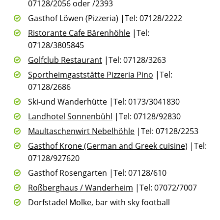
07128/2056 oder /2393
Gasthof Löwen (Pizzeria) |Tel: 07128/2222
Ristorante Cafe Bärenhöhle
|Tel:
07128/3805845
Golfclub Restaurant
|Tel: 07128/3263
Sportheimgaststätte Pizzeria Pino
|Tel:
07128/2686
Ski-und Wanderhütte |Tel: 0173/3041830
Landhotel Sonnenbühl
|Tel: 07128/92830
Maultaschenwirt Nebelhöhle
|Tel: 07128/2253
Gasthof Krone (German and Greek cuisine)
|Tel:
07128/927620
Gasthof Rosengarten |Tel: 07128/610
Roßberghaus / Wanderheim
|Tel: 07072/7007
Dorfstadel Molke, bar with sky football