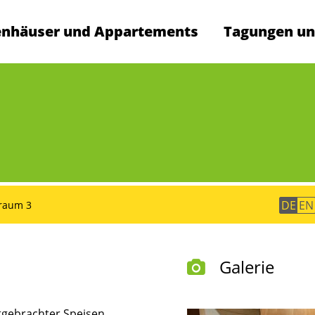
enhäuser und Appartements
Tagungen un
en
DE
EN
raum 3
Galerie
tgebrachter Speisen