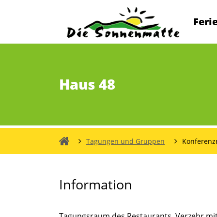
Navigation
Feri
überspring
Haus 48
Tagungen und Gruppen
Konferenz
die
Sonnenmatte
Information
Tagungsraum des Restaurants, Verzehr mi