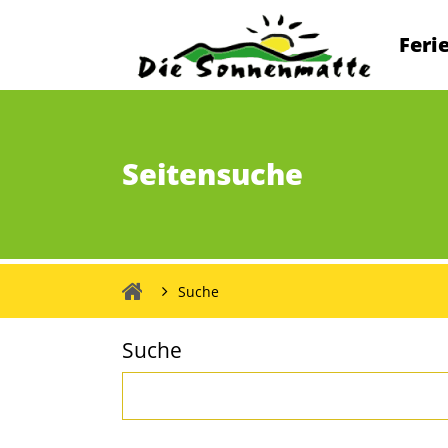
Navigation
Feri
überspring
Seitensuche
Suche
die
Suche
Sonnenmatte
Suchbegriffe