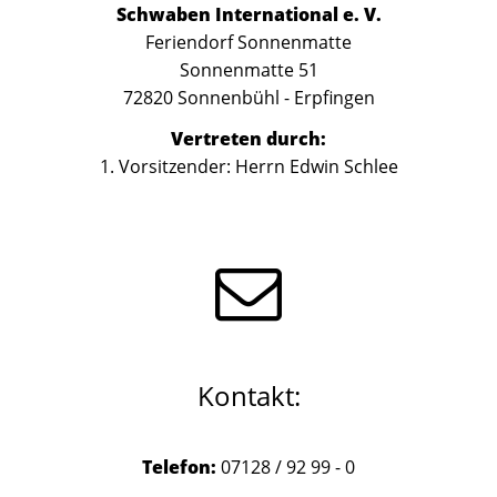
Schwaben International e. V.
Ei
Feriendorf Sonnenmatte
im
Sonnenmatte 51
Ve
72820 Sonnenbühl - Erpfingen
Re
Vertreten durch:
Am
1. Vorsitzender: Herrn Edwin Schlee
St
Re
VR
Um
ID
Um
Kontakt:
Id
ge
Telefon:
07128 / 92 99 - 0
§2