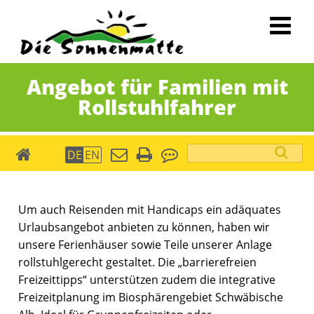
Angebot für Familien mit
Rollstuhlfahrer
Suchbegriffe
DE
EN
die
Sonnenmatte
Um auch Reisenden mit Handicaps ein adäquates
Urlaubsangebot anbieten zu können, haben wir
unsere Ferienhäuser sowie Teile unserer Anlage
rollstuhlgerecht gestaltet. Die „barrierefreien
Freizeittipps“ unterstützen zudem die integrative
Freizeitplanung im Biosphärengebiet Schwäbische